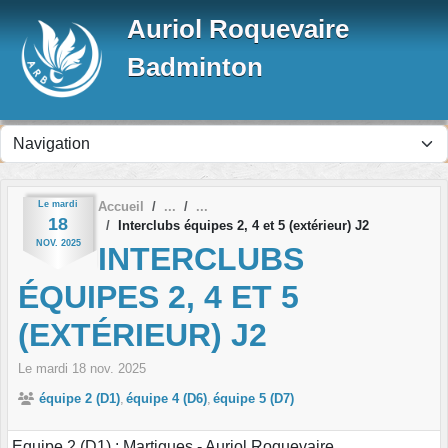
Panneau de gestion des cookies
Auriol Roquevaire
Badminton
Le
mardi
Accueil
18
Interclubs équipes 2, 4 et 5 (extérieur) J2
NOV.
2025
INTERCLUBS
ÉQUIPES 2, 4 ET 5
(EXTÉRIEUR) J2
Le
mardi
18
nov.
2025
équipe 2 (D1)
équipe 4 (D6)
équipe 5 (D7)
Equipe 2 (D1) : Martigues - Auriol Roquevaire