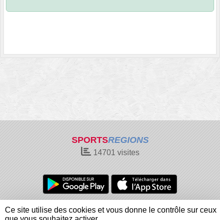
SPORTS
REGIONS
14701
visites
Charte cookies
Gestion des cookies
Ce site utilise des cookies et vous donne le contrôle sur ceux
Informations légales
Signaler un contenu inapproprié
que vous souhaitez activer