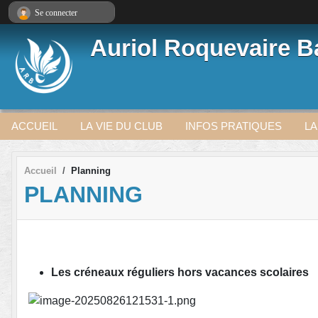
Panneau de gestion des cookies
Se connecter
Auriol Roquevaire 
ACCUEIL
LA VIE DU CLUB
INFOS PRATIQUES
LA
Accueil
Planning
PLANNING
Les créneaux réguliers hors vacances scolaires