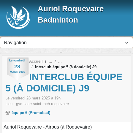
Panneau de gestion des cookies
Auriol Roquevaire
Badminton
Le
vendredi
Accueil
28
Interclub équipe 5 (à domicile) J9
MARS
2025
INTERCLUB ÉQUIPE
5 (À DOMICILE) J9
Le
vendredi
28
mars
2025
à 19h
Lieu :
gymnase saint roch
roquevaire
équipe 6 (Promobad)
Auriol Roquevaire - Airbus (à Roquevaire)