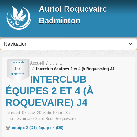
Panneau de gestion des cookies
Auriol Roquevaire
Badminton
Le
mardi
Accueil
07
Interclub équipes 2 et 4 (à Roquevaire) J4
JANV.
2025
INTERCLUB
ÉQUIPES 2 ET 4 (À
ROQUEVAIRE) J4
Le
mardi
07
janv.
2025
de 19h à 23h
Lieu :
Gymnase Saint Roch
Roquevaire
équipe 2 (D1)
équipe 4 (D6)