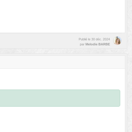
Publié le
30 déc. 2024
par
Melodie BARBE