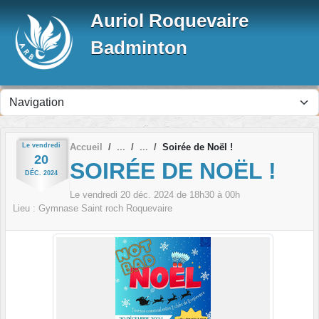
Panneau de gestion des cookies
Auriol Roquevaire
Badminton
Le
vendredi
Accueil
Soirée de Noël !
20
SOIRÉE DE NOËL !
DÉC.
2024
Le
vendredi
20
déc.
2024
de 18h30 à 00h
Lieu :
Gymnase Saint roch
Roquevaire