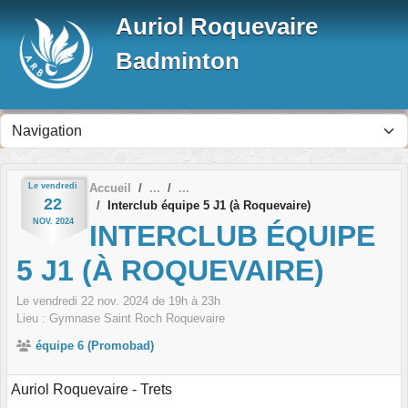
Panneau de gestion des cookies
Auriol Roquevaire
Badminton
Le
vendredi
Accueil
22
Interclub équipe 5 J1 (à Roquevaire)
NOV.
2024
INTERCLUB ÉQUIPE
5 J1 (À ROQUEVAIRE)
Le
vendredi
22
nov.
2024
de 19h à 23h
Lieu :
Gymnase Saint Roch
Roquevaire
équipe 6 (Promobad)
Auriol Roquevaire - Trets