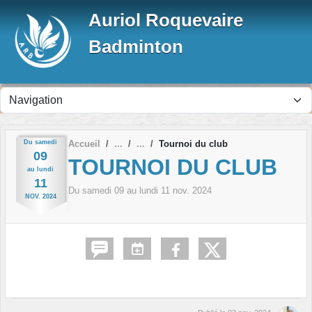
Panneau de gestion des cookies
Auriol Roquevaire
Badminton
Du
samedi
Accueil
Tournoi du club
09
TOURNOI DU CLUB
au
lundi
11
Du
samedi
09
au
lundi
11
nov.
2024
NOV.
2024